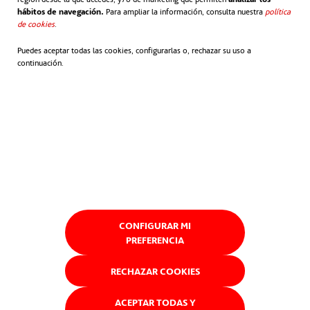
hábitos de navegación.
Para ampliar la información, consulta nuestra
política
de cookies
se abre en una pestaña nueva
.
Puedes aceptar todas las cookies, configurarlas o, rechazar su uso a
continuación.
CONFIGURAR MI
PREFERENCIA
RECHAZAR COOKIES
ACEPTAR TODAS Y