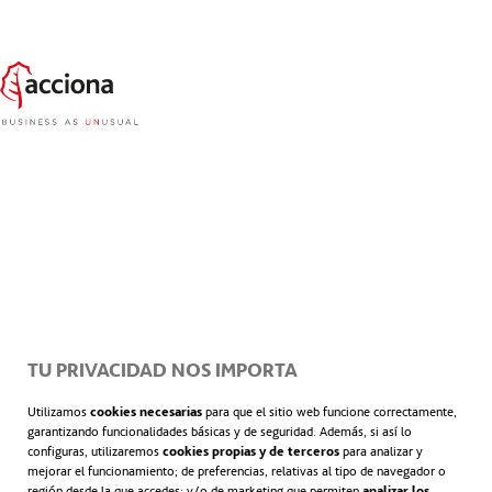
ACCIONA CONSTRUCCIÓN OCEANÍA
TU PRIVACIDAD NOS IMPORTA
Utilizamos
cookies necesarias
para que el sitio web funcione correctamente,
garantizando funcionalidades básicas y de seguridad. Además, si así lo
configuras, utilizaremos
cookies propias y de terceros
para analizar y
mejorar el funcionamiento; de preferencias, relativas al tipo de navegador o
región desde la que accedes; y/o de marketing que permiten
analizar los